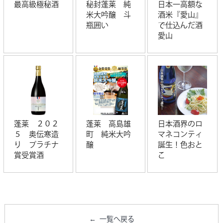
最高級極秘酒
秘封蓬莱 純
日本一高額な
米大吟醸 斗
酒米『愛山』
瓶囲い
で仕込んだ酒
愛山
蓬莱 ２０２
蓬莱 高島雄
日本酒界のロ
５ 奥伝寒造
町 純米大吟
マネコンティ
り プラチナ
醸
誕生！色おと
賞受賞酒
こ
一覧へ戻る