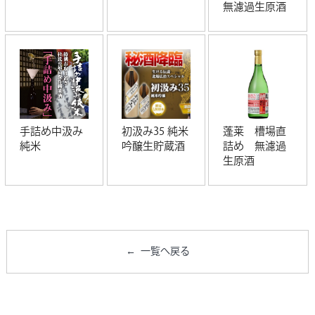
無濾過生原酒
手詰め中汲み
初汲み35 純米
蓬莱 槽場直
純米
吟醸生貯蔵酒
詰め 無濾過
生原酒
一覧へ戻る