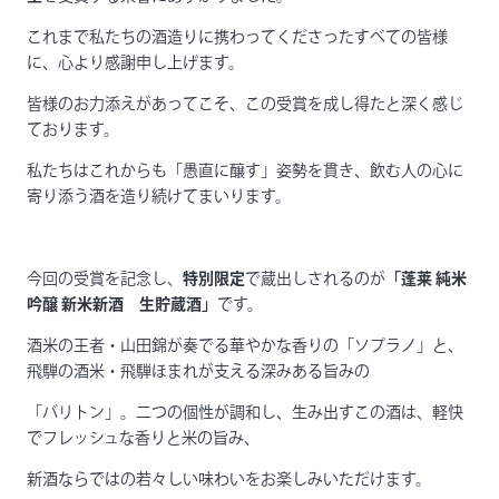
これまで私たちの酒造りに携わってくださったすべての皆様
に、心より感謝申し上げます。
皆様のお力添えがあってこそ、この受賞を成し得たと深く感じ
ております。
私たちはこれからも「愚直に醸す」姿勢を貫き、飲む人の心に
寄り添う酒を造り続けてまいります。
今回の受賞を記念し、
特別限定
で蔵出しされるのが
「蓬莱 純米
吟醸 新米新酒 生貯蔵酒」
です。
酒米の王者・山田錦が奏でる華やかな香りの「ソプラノ」と、
飛騨の酒米・飛騨ほまれが支える深みある旨みの
「バリトン」。二つの個性が調和し、生み出すこの酒は、軽快
でフレッシュな香りと米の旨み、
新酒ならではの若々しい味わいをお楽しみいただけます。