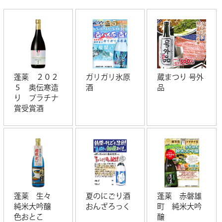
蓬莱 ２０２
ガリガリ氷原
蔵まつり 号外
５ 奥伝寒造
酒
品
り プラチナ
賞受賞酒
蓬莱 生々
夏のにごり酒
蓬莱 赤磐雄
純米大吟醸
おんざろっく
町 純米大吟
色おとこ
醸