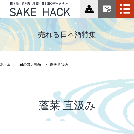
売れる日本酒特集
ホーム
旬の限定商品
蓬莱 直汲み
蓬莱 直汲み