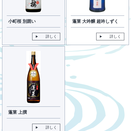
小町桜 別囲い
蓬莱 大吟醸 超吟しずく
詳しく
詳しく
蓬莱 上撰
詳しく