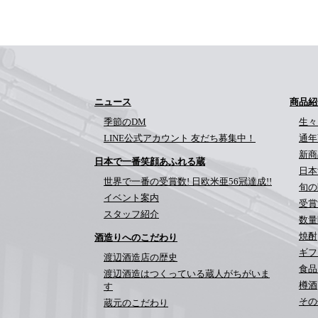
ニュース
商品紹
季節のDM
生々
LINE公式アカウント 友だち募集中！
通年
新商
日本で一番笑顔あふれる蔵
日本
世界で一番の受賞数! 日欧米亜56冠達成!!
旬の
イベント案内
受賞
スタッフ紹介
数量
焼酎
酒造りへのこだわり
ギフ
渡辺酒造店の歴史
食品
渡辺酒造はつくっている蔵人がちがいま
樽酒
す
その
蔵元のこだわり