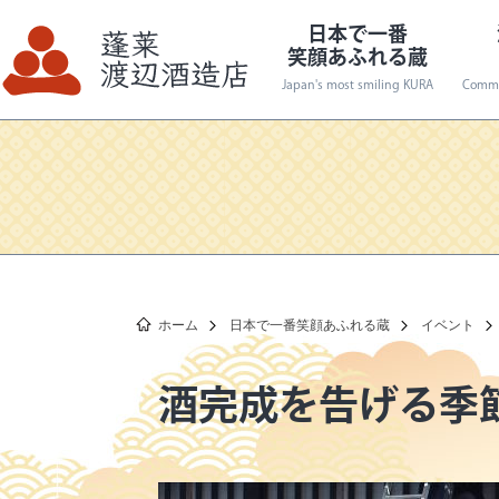
日本で一番
笑顔あふれる蔵
Japan's most smiling KURA
Commi
生々シリーズ
通年商品
渡辺酒造店の
新商品
世界で一番
ホーム
日本で一番笑顔あふれる蔵
イベント
酒完成を告げる季