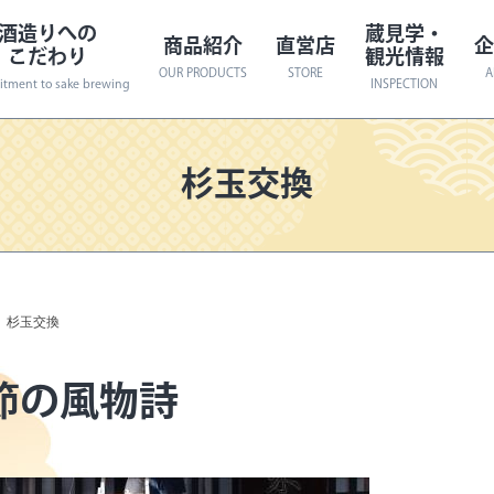
酒造りへの
蔵見学・
商品紹介
直営店
企
こだわり
観光情報
OUR PRODUCTS
STORE
A
tment to sake brewing
INSPECTION
杉玉交換
歴史
の受賞数! 日欧米亜56冠達成!!
日本酒一覧
会社概要
渡辺酒造はつくっている蔵人がちがいます
旬の限定酒
蔵見学
社長メッセージ
観光情報
受賞酒
イベント案内
アクセスマップ
数量限定
樽酒
その他
杉玉交換
節の風物詩