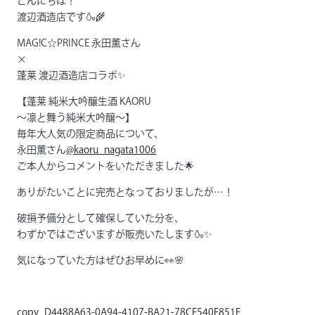
こんにちは！
渡辺酒造店です🍶🌾
MAG!C☆PRINCE 永田薫さん
×
蓬莱 渡辺酒造店コラボ✨
【蓬莱 純米大吟醸生酒 KAORU
〜凛と舞う純米大吟醸〜】
毎年大人気の限定商品について、
永田薫さん
@kaoru_nagata1006
ご本人からコメントをいただきました🌟
ありがたいことに完売となっておりましたが…！
破損予備分として確保していた分を、
わずかではございますが販売いたします🍶✨
気になっていた方はぜひお早めに👀🌸
copy_D4488A63-0A94-4107-BA21-78CF540E851F