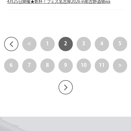
4月25日開催★乾杯！フェス名古屋2026 in那古野酒場wa
<
1
2
3
4
5
6
7
8
9
10
11
>