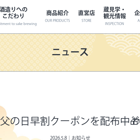
酒造りへの
蔵見学・
商品紹介
直営店
企
こだわり
観光情報
OUR PRODUCTS
STORE
A
tment to sake brewing
INSPECTION
ニュース
歴史
の受賞数! 日欧米亜56冠達成!!
日本酒一覧
会社概要
渡辺酒造はつくっている蔵人がちがいます
旬の限定酒
蔵見学
社長メッセージ
観光情報
受賞酒
イベント案内
アクセスマップ
数量限定
樽酒
その他
父の日早割クーポンを配布中🎁
2026.5.8｜
お知らせ