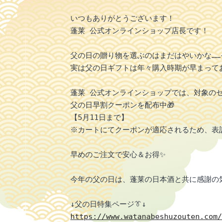
いつもありがとうございます！

蓬莱 公式オンラインショップ店長です！

父の日の贈り物を選ぶのはまだはやいかな……
実は父の日ギフトは年々購入時期が早まってお
蓬莱 公式オンラインショップでは、対象のセッ
父の日早割クーポンを配布中🎁

【5月11日まで】

※カートにてクーポンが適応されるため、表記
早めのご注文で安心＆お得✨

今年の父の日は、蓬莱の日本酒と共に感謝の気
https://www.watanabeshuzouten.com/