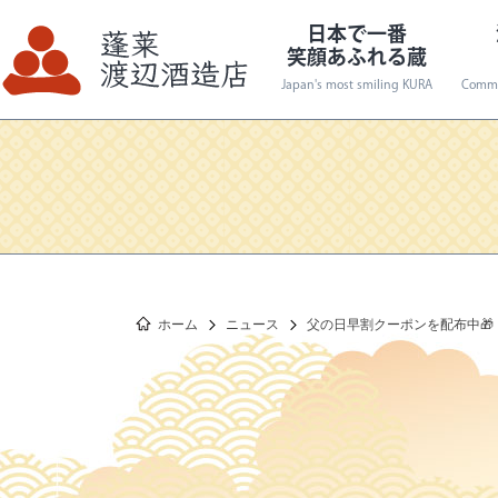
日本で一番
笑顔あふれる蔵
Japan's most smiling KURA
Commi
生々シリーズ
通年商品
渡辺酒造店の
新商品
世界で一番
ホーム
ニュース
父の日早割クーポンを配布中🎁