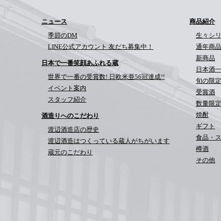
ニュース
商品紹介
季節のDM
生々シ
LINE公式アカウント 友だち募集中！
通年商
新商品
日本で一番笑顔あふれる蔵
日本酒
世界で一番の受賞数! 日欧米亜56冠達成!!
旬の限
イベント案内
受賞酒
スタッフ紹介
数量限
焼酎
酒造りへのこだわり
ギフト
渡辺酒造店の歴史
食品・
渡辺酒造はつくっている蔵人がちがいます
樽酒
蔵元のこだわり
その他