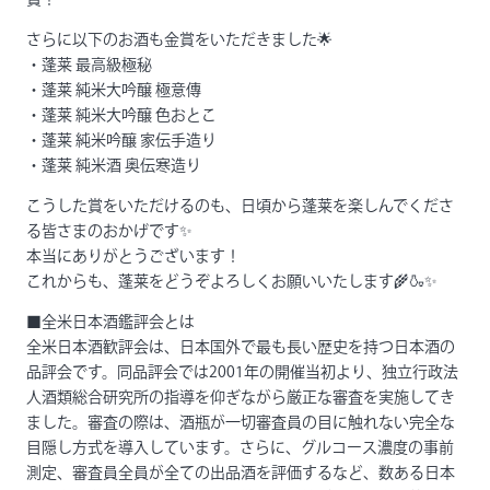
賞！
さらに以下のお酒も金賞をいただきました🌟
・蓬莱 最高級極秘
・蓬莱 純米大吟醸 極意傳
・蓬莱 純米大吟醸 色おとこ
・蓬莱 純米吟醸 家伝手造り
・蓬莱 純米酒 奥伝寒造り
こうした賞をいただけるのも、日頃から蓬莱を楽しんでくださ
る皆さまのおかげです✨
本当にありがとうございます！
これからも、蓬莱をどうぞよろしくお願いいたします🌾🍶✨
■全米日本酒鑑評会とは
全米日本酒歓評会は、日本国外で最も長い歴史を持つ日本酒の
品評会です。同品評会では2001年の開催当初より、独立行政法
人酒類総合研究所の指導を仰ぎながら厳正な審査を実施してき
ました。審査の際は、酒瓶が一切審査員の目に触れない完全な
目隠し方式を導入しています。さらに、グルコース濃度の事前
測定、審査員全員が全ての出品酒を評価するなど、数ある日本