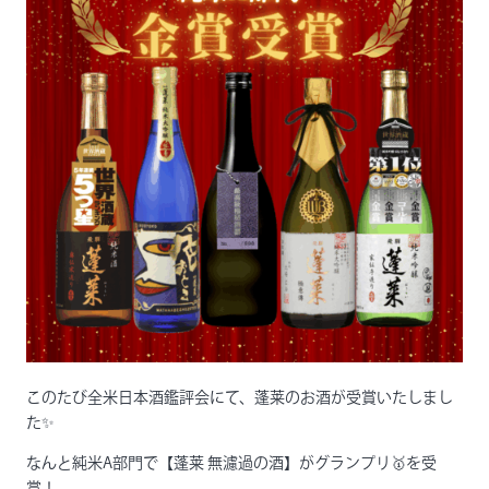
このたび全米日本酒鑑評会にて、蓬莱のお酒が受賞いたしまし
た✨
なんと純米A部門で【蓬莱 無濾過の酒】がグランプリ🥇を受