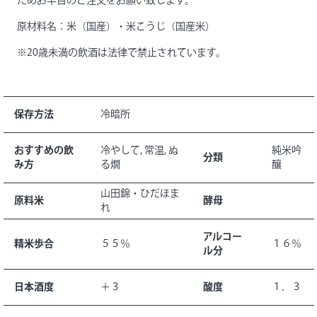
ためお早目のご注文をお願い致します。
原材料名：米（国産）・米こうじ（国産米）
※20歳未満の飲酒は法律で禁止されています。
保存方法
冷暗所
おすすめの飲
冷やして, 常温, ぬ
純米吟
分類
み方
る燗
醸
山田錦・ひだほま
原料米
酵母
れ
アルコー
精米歩合
５５％
１６％
ル分
日本酒度
＋３
酸度
１．３