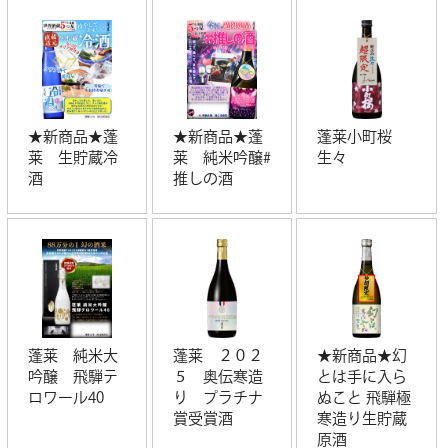
★新商品★蓬
★新商品★蓬
蓬莱小町桜
莱 生貯蔵冷
莱 純米吟醸#
生々
酒
推しの酒
蓬莱 純米大
蓬莱 ２０２
★新商品★幻
吟醸 飛騨テ
５ 奥伝寒造
とは手に入ら
ロワール40
り プラチナ
ぬこと 飛騨極
賞受賞酒
寒造り生貯蔵
原酒