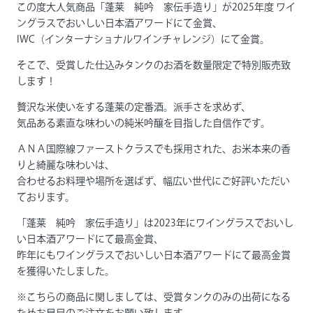
この度大人気商品「蓬莱 純吟 家伝手造り」が2025年度 ワイ
ングラスでおいしい日本酒アワードにて金賞、
IWC（インターナショナルワインチャレンジ）にて金賞。
そこで、受賞した仕込みタンクのお酒を数量限定で特別販売致
します！
贅沢な米使いをする蓬莱の定番酒。派手さを求めず、
気品ある素直な味わいの純米吟醸を目指した自信作です。
ＡＮＡ国際線ファーストクラスでも採用された、お米本来の香
りと綺麗な味わいは、
合わせるお料理や場所を選ばず、幅広い世代にご好評いただい
ております。
「蓬莱 純吟 家伝手造り」は2023年にワイングラスでおいし
い日本酒アワードにて最高金賞、
昨年にもワイングラスでおいしい日本酒アワードにて最高金賞
を獲得いたしました。
※こちらの商品に関しましては、受賞タンクのみの出荷になる